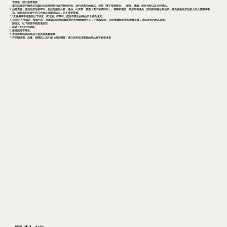
售價值，則不接受退貨。
退回或換貨的物品必須處於全新狀態並包含完整的包裝。這包括退回的物品、發票（電子發票除外）、配件、標籤、內外包裝以及任何禮品。
如需退貨，請使用原包裝寄回，包括完整的外箱、產品、出貨單、發票（電子發票除外）、標籤和禮品。若原外箱遺失，請用紙箱蓋住原包裝，避免直接在原包裝上貼上標籤或書
寫。如果原包裝盒中的任何物品損壞或缺失，則不接受退貨。
7天評價期不適用於以下情況：有污漬、有異味、配件不齊全的商品不予接受退貨。
2cm的尺寸偏差、螢幕色差、外露線頭等均在國際通行的檢驗標準之內，不構成缺陷。由於電腦解析度和螢幕差異，請以收到的產品為準。
請注意，以下情況不接受退換貨：
超過 7 天的評估期限。
產品配件不齊全。
寄往海外地區的商品不提供退換貨服務。
有明顯使用、洗滌、損壞或人為污漬（例如變質）或已使用或清潔過的商品將不接受退貨