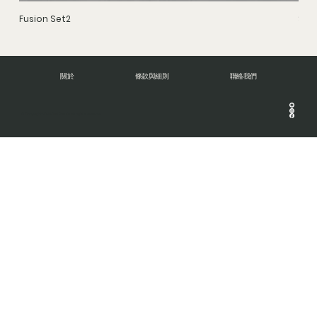
Fusion Set2
Stru
關於
條款與細則
聯絡我們
© Copyright 2024 DNA BRUSH. All rights reserve